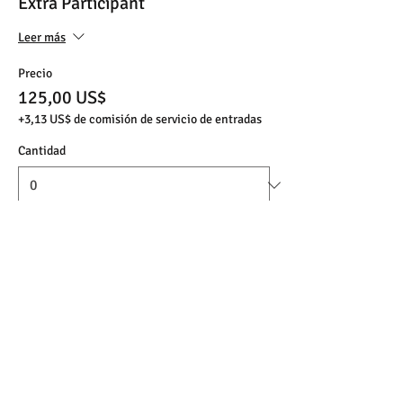
Extra Participant
Leer más
Precio
125,00 US$
+3,13 US$ de comisión de servicio de entradas
Cantidad
Tipo de entrada
PRIVATE GROUP
Leer más
Precio
590,00 US$
+14,75 US$ de comisión de servicio de entradas